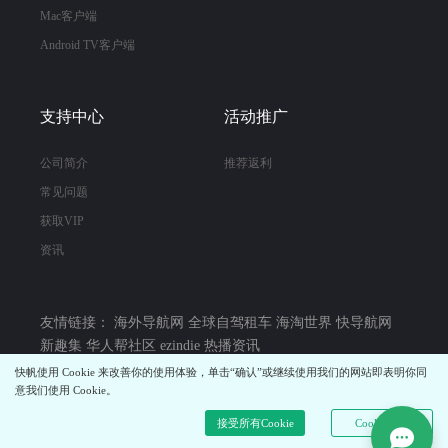
Mac客户端
Android TV客户端
支持中心
活动推广
公司简介
推荐返利
常见问题
获取VIP
资讯
友情链接：
海外导航网
全球自驾租车
海淘世界
快导航网
新趣集
华人帮社区
ezindie
热播资讯
快帆使用 Cookie 来改善你的使用体验，单击“确认”或继续使用我们的网站即表明你同
意我们使用 Cookie。
营业执照
|
增值电信经营许可证 京B2-20170814
|
京ICP备14014002号
|
京公网安备 11010802033248号
接受所有Cookie
Cookie设置