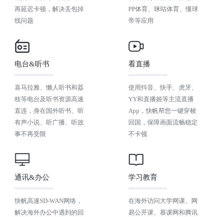
再延迟卡顿，解决丢包掉
PP体育、咪咕体育、懂球
线问题
帝等应用
电台&听书
看直播
喜马拉雅、懒人听书和荔
使用抖音、快手、虎牙、
枝等电台及听书资源高速
YY和直播姬等主流直播
直连，身在国外听书、听
App，快帆帮您一键穿梭
有声小说、听广播、听故
回国，保障画面流畅稳定
事不再受限
不卡顿
通讯&办公
学习教育
快帆高速SD-WAN网络，
在海外访问大学网课、网
解决海外办公中遇到的回
易公开课、慕课网和腾讯