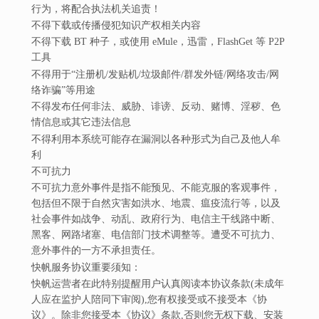
行为，将配合执法机关追责！
不得下载或传播侵犯知识产权相关内容
不得下载 BT 种子，或使用 eMule，迅雷，FlashGet 等 P2P
工具
不得用于“注册机/发贴机/垃圾邮件/群发外链/网络攻击/网
络诈骗”等用途
不得发布任何非法、威胁、诽谤、反动、赌博、淫秽、色
情信息或其它违法信息
不得利用本系统可能存在漏洞以各种形式为自己及他人牟
利
不可抗力
不可抗力意外事件是指不能预见、不能克服的客观事件，
包括但不限于自然灾害如洪水、地震、瘟疫流行等，以及
社会事件如战争、动乱、政府行为、电信主干线路中断、
黑客、网路堵塞、电信部门技术调整等。遭受不可抗力、
意外事件的一方不承担责任。
快帆服务协议重要须知：
快帆运营者在此特别提醒用户认真阅读本协议条款(未成年
人应在监护人陪同下审阅),您有权接受或不接受本《协
议》。除非您接受本《协议》条款,否则您无权下载、安装