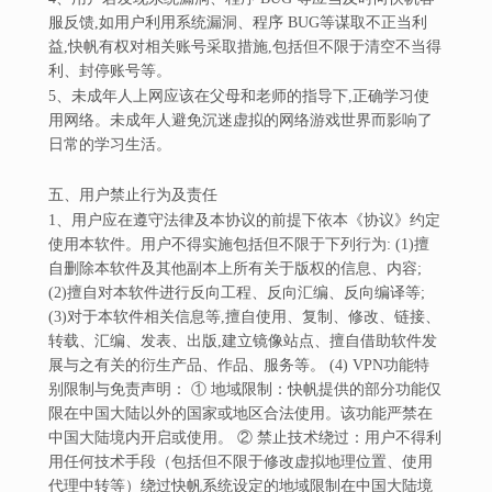
服反馈,如用户利用系统漏洞、程序 BUG等谋取不正当利
益,快帆有权对相关账号采取措施,包括但不限于清空不当得
利、封停账号等。
5、未成年人上网应该在父母和老师的指导下,正确学习使
用网络。未成年人避免沉迷虚拟的网络游戏世界而影响了
日常的学习生活。
五、用户禁止行为及责任
1、用户应在遵守法律及本协议的前提下依本《协议》约定
使用本软件。用户不得实施包括但不限于下列行为: (1)擅
自删除本软件及其他副本上所有关于版权的信息、内容;
(2)擅自对本软件进行反向工程、反向汇编、反向编译等;
(3)对于本软件相关信息等,擅自使用、复制、修改、链接、
转载、汇编、发表、出版,建立镜像站点、擅自借助软件发
展与之有关的衍生产品、作品、服务等。 (4) VPN功能特
别限制与免责声明： ① 地域限制：快帆提供的部分功能仅
限在中国大陆以外的国家或地区合法使用。该功能严禁在
中国大陆境内开启或使用。 ② 禁止技术绕过：用户不得利
用任何技术手段（包括但不限于修改虚拟地理位置、使用
代理中转等）绕过快帆系统设定的地域限制在中国大陆境