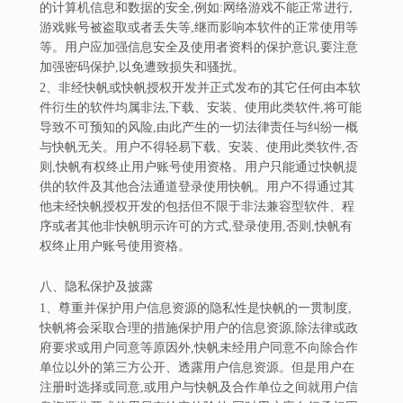
的计算机信息和数据的安全,例如:网络游戏不能正常进行,
游戏账号被盗取或者丢失等,继而影响本软件的正常使用等
等。用户应加强信息安全及使用者资料的保护意识,要注意
加强密码保护,以免遭致损失和骚扰。
2、非经快帆或快帆授权开发并正式发布的其它任何由本软
件衍生的软件均属非法,下载、安装、使用此类软件,将可能
导致不可预知的风险,由此产生的一切法律责任与纠纷一概
与快帆无关。用户不得轻易下载、安装、使用此类软件,否
则,快帆有权终止用户账号使用资格。用户只能通过快帆提
供的软件及其他合法通道登录使用快帆。用户不得通过其
他未经快帆授权开发的包括但不限于非法兼容型软件、程
序或者其他非快帆明示许可的方式,登录使用,否则,快帆有
权终止用户账号使用资格。
八、隐私保护及披露
1、尊重并保护用户信息资源的隐私性是快帆的一贯制度,
快帆将会采取合理的措施保护用户的信息资源,除法律或政
府要求或用户同意等原因外,快帆未经用户同意不向除合作
单位以外的第三方公开、透露用户信息资源。但是用户在
注册时选择或同意,或用户与快帆及合作单位之间就用户信