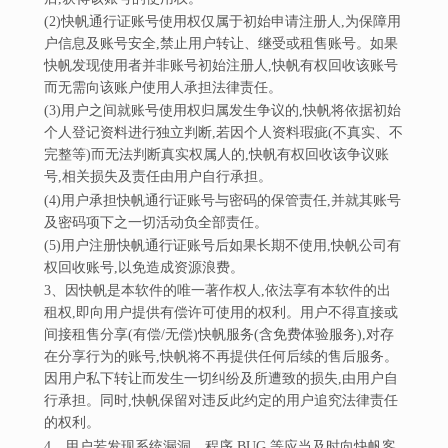
(2)快帆通行证账号使用权仅属于初始申请注册人,为保障用
户信息及账号安全,禁止用户转让、继受或租售账号。如果
快帆发现使用者并非账号初始注册人,快帆有权回收该账号
而无需向该账户使用人承担法律责任。
(3)用户之间就账号使用权归属发生争议的,快帆将依据初始
个人登记资料进行独立判断,若因个人资料瑕疵(不真实、不
完整等)而无法判断真实权属人的,快帆有权回收该争议账
号,相关损失及责任由用户自行承担。
(4)用户承担快帆通行证账号与密码的保管责任,并就其账号
及密码项下之一切活动负全部责任。
(5)用户注册快帆通行证账号后如果长期不使用,快帆公司有
权回收账号,以免造成资源浪费。
3、因快帆是本软件的唯一著作权人,依法享有本软件的出
租权,即向用户提供有偿许可使用的权利。用户不得直接或
间接租售分享(有偿/无偿)快帆服务(含免费体验服务),对存
在分享行为的账号,快帆将不再提供任何后续的售后服务。
因用户私下转让而发生一切纠纷及所遭致的损失,由用户自
行承担。同时,快帆保留对违反此约定的用户追究法律责任
的权利。
4、用户若发现系统漏洞、程序 BUG 等应当及时向快帆客