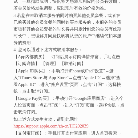
试，一旦扣款成功，快帆将为您添加相应的会员有效期，
若会员价格发生调整，应以现时有效的价格为准。
3.若您在未取消本服务的同时购买其他会员套餐，或者在
已购买其他会员套餐的同时购买本服务的，本服务的会员
市场和其他会员套餐的时长将共同累计到您的会员有效期
时长中，您理解并同意快帆将从您的账户中继续代扣本服
务的费用
4. 您可以通过下述方式取消本服务：
【App内部购买】：订阅后展示订阅详情弹窗，手动点击
【订阅详情】-【管理】-【取消订阅】
【Apple ID购买】：手动打开iPhone或iPad“设置”→进
入“iTunes Store 与 App Store”→点击“Apple ID”→选择“查
看Apple ID”→进入“账户设置”页面→点击“订阅”→选择快
帆→点击取消订阅。
【Google Pay购买】：手动打开“Google应用商店”→进入个
人设置页面→点击“订阅”→进入“订阅”页面→选择快帆→点
击取消订阅。
如上述方式发生变动，请到此网址
https://support.apple.com/zh-cn/HT202039
【支付宝订阅】：手机打开支付宝应用→进入首页搜索→