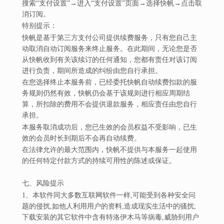
搜索“支付设置”→进入“支付设置”页面→选择快帆→点击取
消订阅。
特别提示：
快帆是基于第三方支付公司提供续费服务，只有您自己主
动取消自动订阅服务来终止服务。在此期间，无论您是否
从快帆收到有关该续订的任何通知，您都有责任对该订阅
进行负责，期间所造成的纠纷由您自行承担。
在您选择终止本服务前，已经委托快帆自动续费扣款的服
务规则仍然有效，快帆仍会基于该规则进行相应周期结
算，所扣除的费用不会提供退款服务，相应责任由您自行
承担。
本服务取消成功后，您已生效的会员权益不受影响，已生
效的会员时长到期后不会再自动续费。
在法律允许的最大范围内，快帆不提供与本服务一起使用
的任何特定付款方式的持续可用性的陈述或保证。
七、风险提示
1、本软件同大多数互联网软件一样,可能受到各种安全问
题的侵扰,如他人利用用户的资料,造成现实生活中的骚扰;
下载安装的其它软件中含有特洛伊木马等病毒,威胁到用户