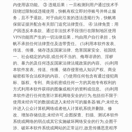
内使用该功能。 ③ 违规后果：一旦检测到用户通过技术手
段绕过限制或违规使用，快帆有权立即封停账号并终止服
务，且不予退款。对于由此引发的违法违规行为，快帆将
保留证据并配合有关部门追究法律责任。 ④ 法律免责：用
户因违反本条款、通过非法技术手段强行在限制地区使用
VPN功能而产生的一切法律后果，均由用户自行承担，快
帆不承担任何法律责任及连带责任。 (5)利用本软件发表、
传送、传播、储存违反国家法律、危害国家安全、祖国统
一、社会稳定的内容,或任何不当的、侮辱诽谤的、淫秽
的、暴力的及任何违反国家法律法规政策的内容。 (6)利用
本软件发表、传送、传播、储存侵害他人知识产权、商业
秘密权等合法权利的内容。 (7)使用任何包含有通过侵犯商
标、版权、专利、商业机密或任何一方的其他专有权利的
方式利用本软件获得的图像或相片的资料或信息。 (8)利用
本软件进行任何危害计算机网络安全的行为,包括但不限于:
使用未经许可的数据或进入未经许可的服务器/账户;未经允
许进入公众计算机网络或者他人计算机系统并删除、修
改、增加存储信息;未经许可,企图探查、扫描、测试本软件
系统或网络的弱点或其它实施破坏网络安全的行为;企图干
涉、破坏本软件系统或网站的正常运行,故意传播恶意程序