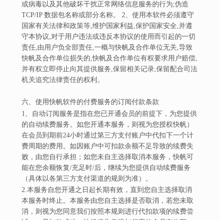
或病毒以及其他破坏干扰正常网络信息服务的行为;伪造
TCP/IP 数据包名称或部分名称。 2、使用本软件必须遵守
国家有关法律和政策等,维护国家利益,保护国家安全,并遵
守本协议,对于用户违法或违反本协议的使用而引起的一切
责任,由用户负全部责任,一概与快帆及合作单位无关,导致
快帆及合作单位损失的,快帆及合作单位有权要求用户赔偿,
并有权立即停止向其提供服务,保留相关记录,保留配合司法
机关追究法律责任的权利。
六、使用快帆软件的付费服务的订阅付款条款
1、自动订阅服务是指在您已开通会员的前提下，为您提供
的自动续费服务。如您开通本服务，则视为您授权快帆）
在会员到期前24小时通过第三方支付账户中代扣下一个计
费周期的费用。如因账户中可扣款余额不足导致的续费失
败，由您自行承担；如您未自主选择取消本服务，快帆可
能在您余额恢复/充足时/后，继续为您提供自动续费服务
（具体以各第三方支付渠道的规则为准）。
2.本服务自您开通之日起长期有效，直到您自主选择取消
本服务时终止。本服务由您自主选择是否取消，若您未取
消，则视为您同意我们按照本规则进行代扣款项的续费尝